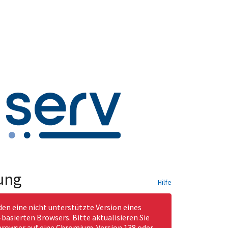
ung
Hilfe
den eine nicht unterstützte Version eines
asierten Browsers. Bitte aktualisieren Sie
rowser auf eine Chromium-Version 138 oder